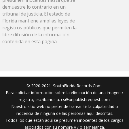
presumen inocentes hasta que se
demuestre lo contrario en un
tribunal de justicia. El estado de
Florida mantiene amplias leyes de
registros públicos que permiten la
libre difusión de la información
contenida en esta página.
© 2020-2021. SouthFloridaRecords.Com.
Para solicitar información sobre la eliminación de una imagen /
registro, escríbanos a:
cs@unpublishrequest.com
.
Nuestro sitio web no pretende transmitir la culpabilidad o
inocencia de ninguna de las personas aquí descritas.
Todos los que están aquí se presumen inocentes de los cargos
asociados con su nombre y / o semejanza.