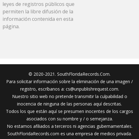
leyes de registros públicos que
permiten la libre difusión de la
información contenida en esta
página.
© 2020-2021. SouthFloridaRecords.Com.
Para solicitar información sobre la eliminación de una imagen /
registro, escríbanos a:
cs@unpublishrequest.com
.
Nuestro sitio web no pretende transmitir la culpabilidad o
inocencia de ninguna de las personas aquí descritas.
Todos los que están aquí se presumen inocentes de los cargos
asociados con su nombre y / o semejanza.
No estamos afiliados a terceros ni agencias gubernamentales.
SouthFloridaRecords.com es una empresa de medios privada.