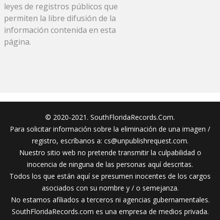
leyes de registros públicos que
permiten la libre difusión de la
información contenida en esta
página.
© 2020-2021. SouthFloridaRecords.Com.
Para solicitar información sobre la eliminación de una imagen /
registro, escríbanos a:
cs@unpublishrequest.com
.
Nuestro sitio web no pretende transmitir la culpabilidad o
inocencia de ninguna de las personas aquí descritas.
Todos los que están aquí se presumen inocentes de los cargos
asociados con su nombre y / o semejanza.
No estamos afiliados a terceros ni agencias gubernamentales.
SouthFloridaRecords.com es una empresa de medios privada.