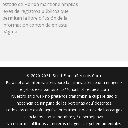
estado de Florida mantiene amplias
leyes de registros públicos que
permiten la libre difusión de la
información contenida en esta
página.
© 2020-2021. SouthFloridaRecords.Com.
Para solicitar información sobre la eliminación de una imagen /
registro, escríbanos a:
cs@unpublishrequest.com
.
Nuestro sitio web no pretende transmitir la culpabilidad o
inocencia de ninguna de las personas aquí descritas.
Todos los que están aquí se presumen inocentes de los cargos
asociados con su nombre y / o semejanza.
No estamos afiliados a terceros ni agencias gubernamentales.